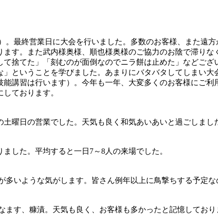
餅）。最終営業日に大会を行いました。多数のお客様、また遠方
ります。また武内様奥様、順也様奥様のご協力のお陰で滞りな
として捨てた」「刻むのが面倒なのでニラ餅は止めた」などござ
な」ということを学びました。あまりにバタバタしてしまい大
技能講習は行います）。今年も一年、大変多くのお客様にご利
にしております。
の土曜日の営業でした。天気も良く和気あいあいと過ごしまし
ました。平均すると一日7～8人の来場でした。
売が多いような気がします。皆さん例年以上に鳥撃ちする予定な
こなます、糠漬。天気も良く、お客様も多かったと記憶しており