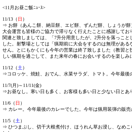
<11月お昼ご飯ﾆｭｰｽ>
11/13（
日
）
⇒ お餅（あんこ餅、納豆餅、エビ餅、ずんだ餅、しょうが
大会運営も皆様のご協力で滞りなく行えたことに感謝してお
関連と致しましては、「7升分用意したが、2升分を落っこ
した。射撃場としては「猟期前に大会をするのは無理がある
せん。とにもかくにも今年の営業は終了致しました（教習と
しい猟期を過ごして、また来年の春にお会いするのを楽しみ
11/12（
土
）
⇒コロッケ、焼鮭、おでん、水菜サラダ、トマト。今年最後
11/7(月)～11/11(金)
⇒お昼なし。寒い日も多く、お客様も多い日と少ない日とあり
11/6（
日
）
⇒ カレー。今年最後のカレーでした。今年は猟用装弾の販
11/5（
土
）
⇒ ひつまぶし、切干大根煮付け、ほうれん草お浸し、なめ