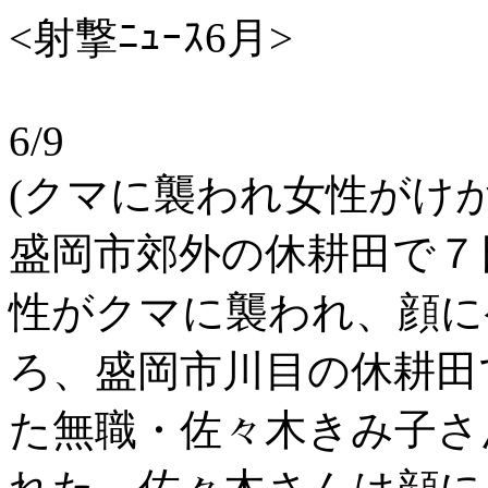
<射撃ﾆｭｰｽ6月>
6/9
(クマに襲われ女性がけが
盛岡市郊外の休耕田で７
性がクマに襲われ、顔に
ろ、盛岡市川目の休耕田
た無職・佐々木きみ子さ