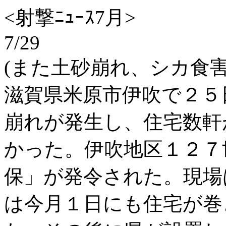
<射撃ﾆｭｰｽ7月>
7/29
(また土砂崩れ、シカ食害
滋賀県米原市伊吹で２５
崩れが発生し、住宅数軒
かった。伊吹地区１２７
保」が発令された。現場
は今月１日にも住宅が巻